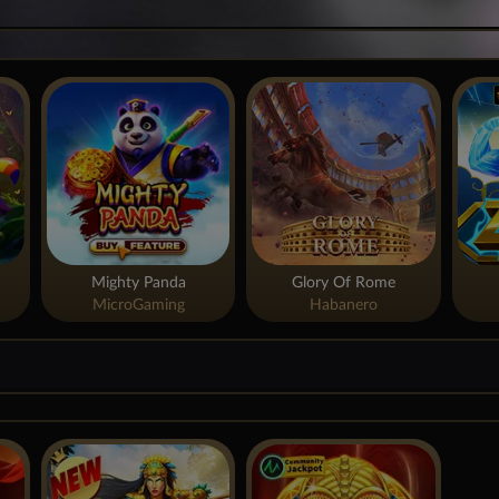
Mighty Panda
Glory Of Rome
MicroGaming
Habanero