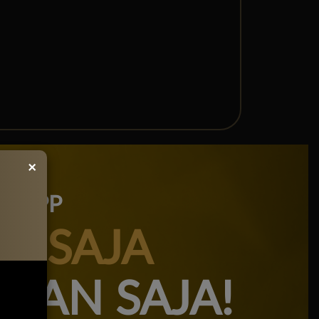
×
I APP
A SAJA
PAN SAJA!