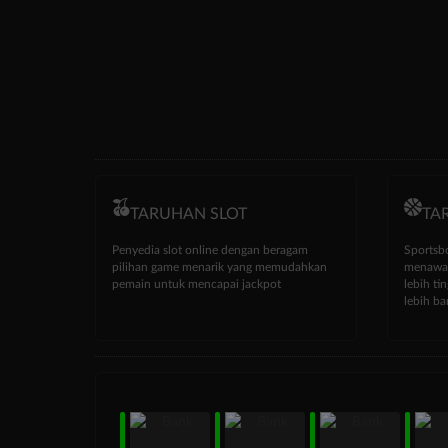
TARUHAN SLOT
TA
Penyedia slot online dengan beragam
Sportsb
pilihan game menarik yang memudahkan
menawar
pemain untuk mencapai jackpot
lebih ti
lebih b