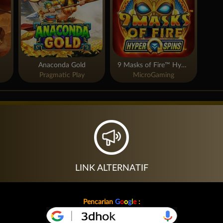
Anaconda Gold
9 Masks of Fire™ HyperSpins™
Pragmatic Play
MicroGaming
UNDUH
3DHOK
DI MAN
LINK ALTERNATIF
DAN KA
Pencarian
G
o
o
g
l
e
: