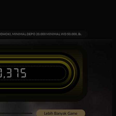
 MINIMAL DEPO 20.000 MINIMAL WD 50.000, Buruan ditunggu DPnya boskuu
0,375
Lebih Banyak Game