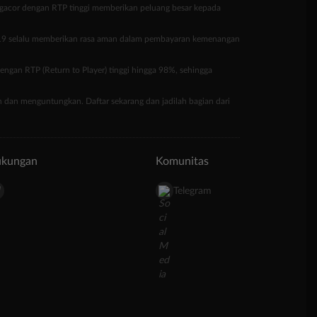
ot gacor dengan RTP tinggi memberikan peluang besar kepada
2019 selalu memberikan rasa aman dalam pembayaran kemenangan
engan RTP (Return to Player) tinggi hingga 98%, sehingga
an menguntungkan. Daftar sekarang dan jadilah bagian dari
kungan
Komunitas
Telegram