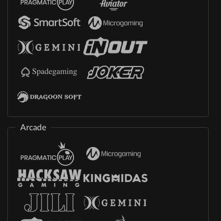
Arcade