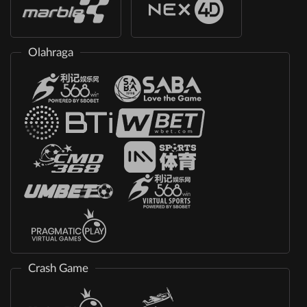
Olahraga
Crash Game