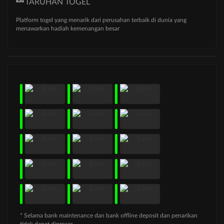
TARUHAN TOGEL
Platform togel yang menarik dari perusahan terbaik di dunia yang
menawarkan hadiah kemenangan besar
* Selama bank maintenance dan bank offline deposit dan penarikan
tidak dapat diproses