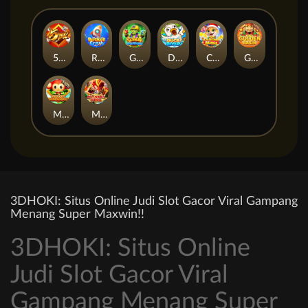
5PK
Rocket Crash
Goblin Treasure
Duck River
Christmas Mines
GOLDEN BASIN
Monkey Thunderbolt
Monkey King
3DHOKI: Situs Online Judi Slot Gacor Viral Gampang
Menang Super Maxwin!!
3DHOKI: Situs Online
Judi Slot Gacor Viral
Gampang Menang Super