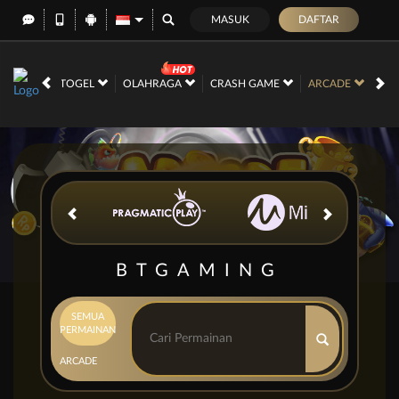
MASUK
DAFTAR
RACE
TOGEL
OLAHRAGA
CRASH GAME
ARCADE
PO
BTGAMING
SEMUA
PERMAINAN
ARCADE