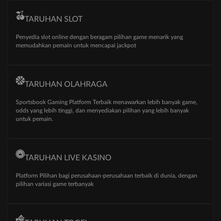
TARUHAN SLOT
Penyedia slot online dengan beragam pilihan game menarik yang
memudahkan pemain untuk mencapai jackpot
TARUHAN OLAHRAGA
Sportsbook Gaming Platform Terbaik menawarkan lebih banyak game,
odds yang lebih tinggi, dan menyediakan pilihan yang lebih banyak
untuk pemain.
TARUHAN LIVE KASINO
Platform Pilihan bagi perusahaan-perusahaan terbaik di dunia, dengan
pilihan variasi game terbanyak