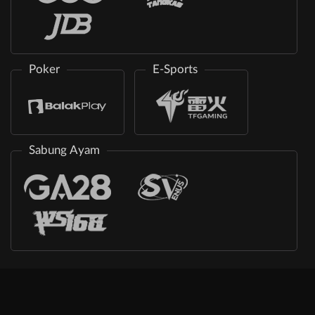
Poker
E-Sports
Sabung Ayam