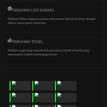
TARUHAN LIVE KASINO
Platform Pilihan bagi perusahaan-perusahaan terbaik di dunia, dengan
pilihan variasi game terbanyak
TARUHAN TOGEL
Platform togel yang menarik dari perusahan terbaik di dunia yang
menawarkan hadiah kemenangan besar