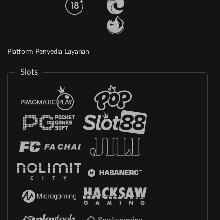
Platform Penyedia Layanan
Slots