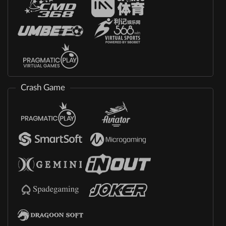
Crash Game