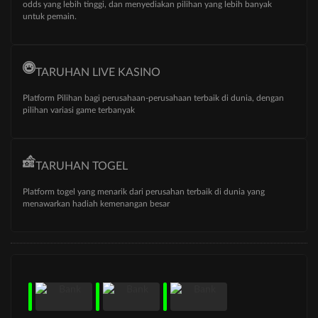
odds yang lebih tinggi, dan menyediakan pilihan yang lebih banyak
untuk pemain.
TARUHAN LIVE KASINO
Platform Pilihan bagi perusahaan-perusahaan terbaik di dunia, dengan
pilihan variasi game terbanyak
TARUHAN TOGEL
Platform togel yang menarik dari perusahan terbaik di dunia yang
menawarkan hadiah kemenangan besar