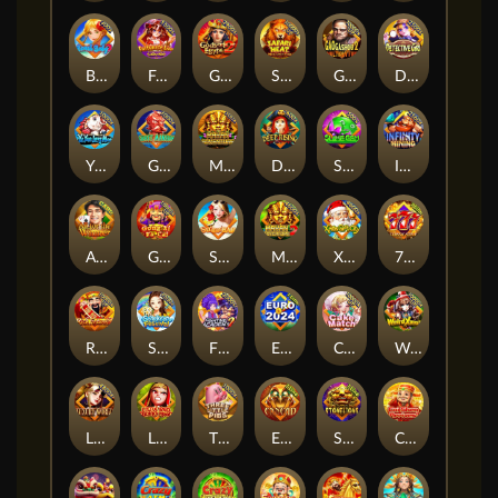
Beach Baby2
Fortunate Lion-Lucky Mix
Gods of Egypt2
SAFARI HEAT-MULTIPLY FUN
Gaogashou2 MULTIPLY FUN
Detective Girl
Yu Yue Long Men
Ghost Mansion
Mayan Adventure
Deep Rising
Slime Gem
Infinity Mining
All for the Winner
Gong Xi Fa Cai
Sugar Bar
Mayan Adventure2
X'mas Gift City
777-CLASSIC STYLE
Rich Fortune 2
Songkran Festival
Fighting Academy 2
EURO2024
CakeMatch
Weird Xmas
LUXURY WORLD
Little Red Riding Hood
Three Little Pigs
Ennead
Stonelions
Cai Shen Arrives!