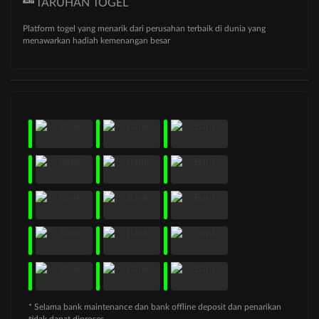
TARUHAN TOGEL
Platform togel yang menarik dari perusahan terbaik di dunia yang
menawarkan hadiah kemenangan besar
* Selama bank maintenance dan bank offline deposit dan penarikan