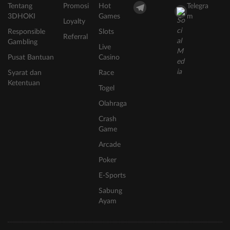
Tentang
Promosi
Hot
Telegra
3DHOKI
Games
m
Loyalty
Responsible
Slots
Referral
Gambling
Live
Pusat Bantuan
Casino
Syarat dan
Race
Ketentuan
Togel
Olahraga
Crash
Game
Arcade
Poker
E-Sports
Sabung
Ayam