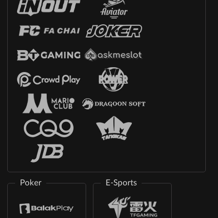
Poker
E-Sports