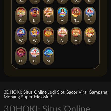
Sugar Candy Bonanza
Treasures of Olympus 1000
BREAK THE BANK
BUNNY VIP NIGHT
DIAMOND KING
EYES OF RA
GOLDEN FORTUNE HORSE
LADY OF RA
LUCKY TIGER
MAGIC PEARLS
THE BIG THE FAT THE UGLY
TIDES OF FORTUNE
WHITE ELEPHANT
WILD MINER
AFRICAN BUFFALO 5000
APHRODITE’S BLESSING
MEGA FORTUNE OX
SUSHI RUSH
DRACULA’S CASTLE BANQUET
DRAGON FORTUNE
MR DIAMOND DELUXE
3DHOKI: Situs Online Judi Slot Gacor Viral Gampang
Menang Super Maxwin!!
3DHOKI: Situs Online