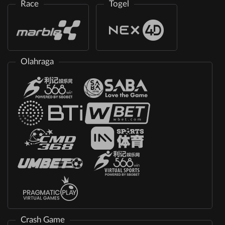
Race
Togel
Olahraga
Crash Game