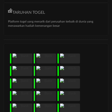
TARUHAN TOGEL
Platform togel yang menarik dari perusahan terbaik di dunia yang
menawarkan hadiah kemenangan besar