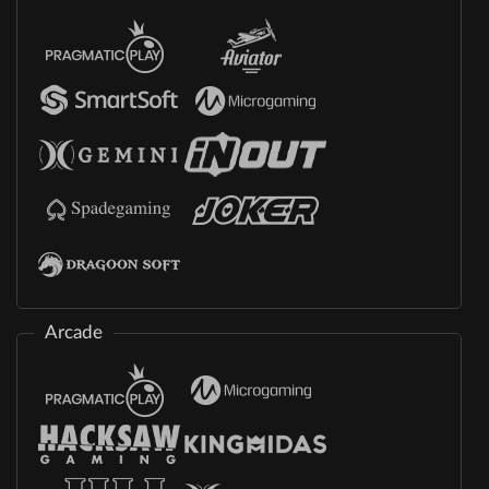
Arcade