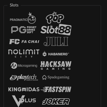
Slots