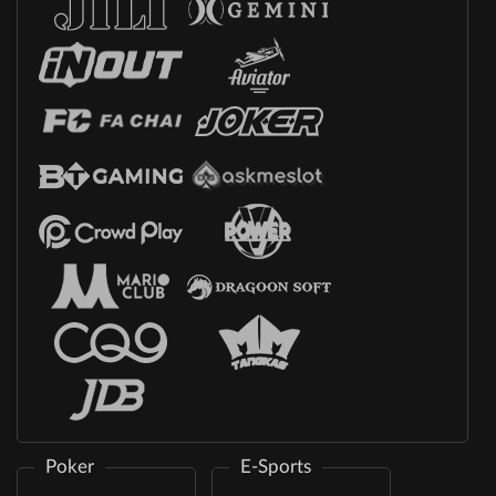
Poker
E-Sports