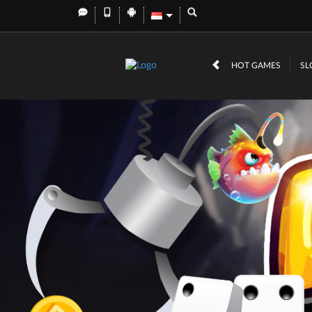
HOT GAMES
SL