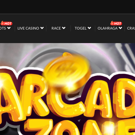
OTS
LIVE CASINO
RACE
TOGEL
OLAHRAGA
CRA