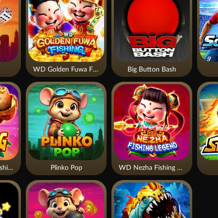
WD Golden Fuwa Fishing
Big Button Bash
WD King Kong Fishing
Plinko Pop
WD Nezha Fishing Legend