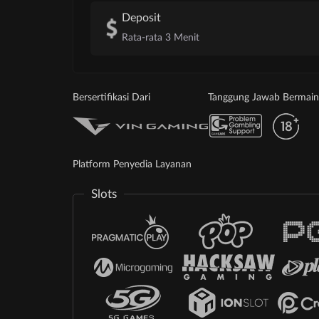
Deposit
Rata-rata 3 Menit
Bersertifikasi Dari
Tanggung Jawab Bermain
Platform Penyedia Layanan
Slots