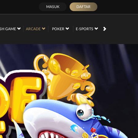
MASUK
DAFTAR
SH GAME
ARCADE
POKER
E-SPORTS
SABUNG AYAM