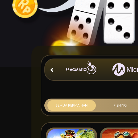
SEMUA PERMAINAN
FISHING