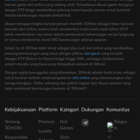
macam game slot online yang sedang viral!, Tersedianya ribuan game slot gacor
dengan RTP tinggi memberikan peluang besar kepada pemain untuk berhasil
meraih kemenangan maxwin berkali-kali.
Alasan mengapa begitu banyak pemain memilih 3DHoki sebagai rekan taruhan
bermain slot online, karena telah memberikan bukti nyata sejak tahun 2019
selalu memberikan rasa aman dalam pembayaran kemenangan secara langsung
ke semua membernya meski WD kemenangan sebesar apapun.
Selain itu di 3DHoki telah teruji sebagai situs judi slot online yang memberikan
peluang kemenangan yang besar dengan pilihan
slot gacor
yang komplit
dengan RTP (Return to Player) tinggi hingga 98%, sehingga Jackpot besar
adalah sesuatu yang biasa yang didapatkan pemain di 3dhoki.
Dengan segala keunggulan yang ditawarkan, 3DHoki adalah bukti nyata sebagai
solusi taruhan terbaik untuk pengalaman
slot online
yang menyenangkan dan
menguntungkan. Daftar sekarang dan jadilah bagian dari ribuan pemain yang
telah menikmati keuntungan bermain di 3DHoki!!!
Kebijaksanaan
Platform
Kategori
Dukungan
Komunitas
Tentang
Promosi
Hot
Telegra
3DHOKI
Games
m
Loyalty
Responsible
Slots