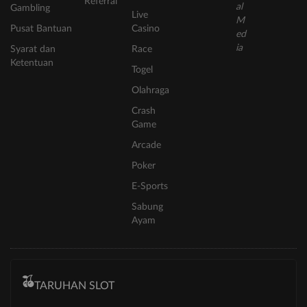
Referral
Gambling
Live
Pusat Bantuan
Casino
Syarat dan
Race
Ketentuan
Togel
Olahraga
Crash
Game
Arcade
Poker
E-Sports
Sabung
Ayam
TARUHAN SLOT