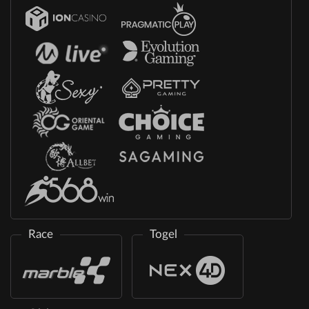
Race
Togel