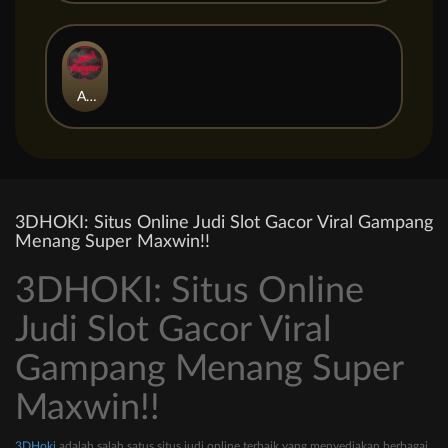
Aviator
3DHOKI: Situs Online Judi Slot Gacor Viral Gampang
Menang Super Maxwin!!
3DHOKI: Situs Online
Judi Slot Gacor Viral
Gampang Menang Super
Maxwin!!
3DHoki
adalah salah satus situs judi online terbaik yang menyediakan berbagai