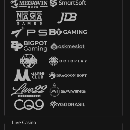
Live Casino